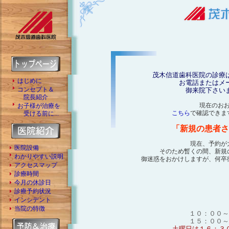
茂木信道歯科医院の診療
はじめに
お電話またはメ
コンセプト＆
御来院下さい
院長紹介
現在のお
お子様が治療を
こちら
で確認できま
受ける前に...
「新規の患者さ
現在、予約が
医院設備
そのため暫くの間、新規
わかりやすい説明
御迷惑をおかけしますが、何卒
アクセスマップ
診療時間
今月の休診日
診療予約状況
インシデント
当院の特徴
１０：００～
１５：００～
土曜日は１６：３