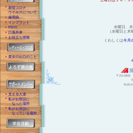
新型コロナ
ウイルスについて
歯周病
インプラント
水曜日、木
PMTC
（水曜日と木
口臭外来
お役立ち情報
くわしくは
今月
貴女のお口のこと
〒251-003
T
0120
支える人達
私がお世話に
なった場所
私がお世話に
なっている場所