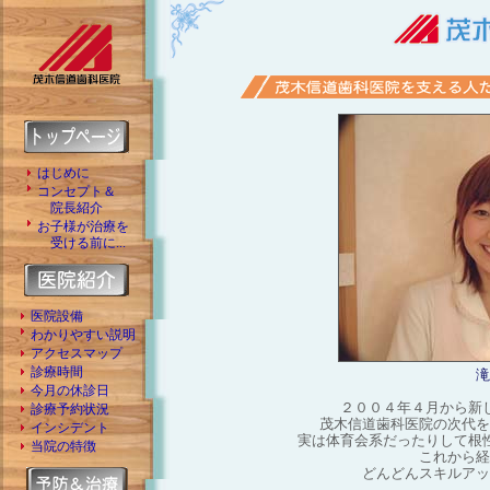
はじめに
コンセプト＆
院長紹介
お子様が治療を
受ける前に...
医院設備
わかりやすい説明
アクセスマップ
診療時間
滝
今月の休診日
２００４年４月から新
診療予約状況
茂木信道歯科医院の次代を
インシデント
実は体育会系だったりして根
当院の特徴
これから経
どんどんスキルアッ