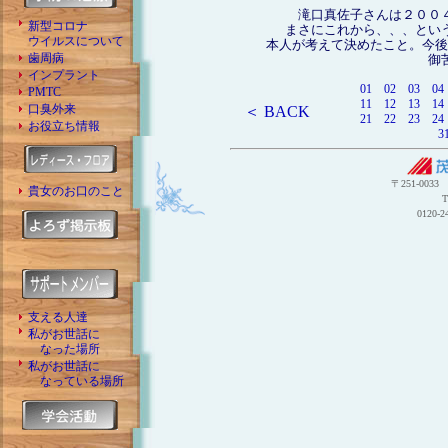
滝口真佐子さんは２００
新型コロナ
まさにこれから、、、とい
ウイルスについて
本人が考えて決めたこと。今後
歯周病
御
インプラント
01
02
03
04
PMTC
11
12
13
14
口臭外来
＜ BACK
21
22
23
24
お役立ち情報
3
〒251-003
貴女のお口のこと
T
0120
支える人達
私がお世話に
なった場所
私がお世話に
なっている場所