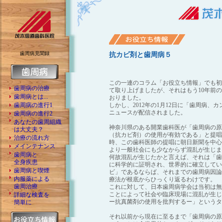
歯周病見聞録
抗カビ剤と歯周病５
この一連のコラム「お役立ち情報」でも初
歯周病の治療
て取り上げましたが、それはもう10年前
歯周病とは...
おりました。
歯周病の進行1
しかし、2012年の1月12日に「歯周病
ニュースが配信されました。
歯周病の進行2
あなたの歯周組織
神奈川県のある開業歯科医が「歯周病の原
は大丈夫？
（抗カビ剤）の使用が有効である」と提唱
治療の流れ方
時、この歯科医師の提唱に朝日新聞を中心
メインテナンス
より一般社会にも少なからず混乱が生じま
歯周病と
何故混乱が生じたかと言えば、それは「歯
全身疾患
に科学的に証明され、世界的に確立してい
歯周病と喫煙
ビ」であるならば、それまでの歯周病因論
内服薬による
療法が根底からひっくり返るわけです。
歯周治療
これに対して、日本歯周病学会は当初は無
ことによって社会や臨床現場に混乱が生じ
詳細な検査を
ー抗真菌剤の使用を批判するー」というタ
簡単に
それ以前から現在に至るまで「歯周病の原