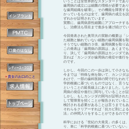
いうことは全世界的なスタンダードであり
歯周病の成立には細菌の増殖が必要であり
な歯周組織を破壊し、その機能を障害する
かっているものは全て、歯周病の成立を説
ずれかが証明されています。
実際に、歯周病原性細菌にアプローチする
し、治療法も現在まで進歩を遂げ続けてい
今回発表された奥羽大の実験の概要は「シ
た細胞と触れていない細胞の歯周病菌を取
そうでない細胞の３倍、歯周病菌を取り込
この発表は「歯周病の原因は、あくまでも
り、決して「歯周病の原因はカンジダであ
言わば「カンジダが歯周病の発症や進行を
のです。
しかし、今回のこの一歩は決して小さなも
今までは「特殊な例を除いて、カンジダは
貴女のお口のこと
わけで、一部の歯科医師の間で行なわれて
学的根拠に基づいたものではなく、言うな
ということの延長線上にありました。しか
周病の発症や進行に関与していることが証
しかし、もしカンジダの関与が証明された
して腎障害を招くことが報告されているこ
検討される必要があることは言うまでもあ
それらをクリアーすれば「抗カビ剤による
法」の仲間入りをすることができるのです
科学における「世紀の大発見」の多くは、
り、単に「科学的根拠に基づいていない」