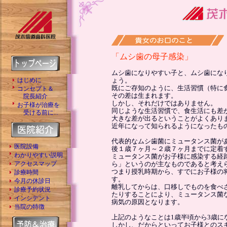
「ムシ歯の母子感染」
ムシ歯になりやすい子と、ムシ歯にな
はじめに
ょう。
既にご存知のように、生活習慣（特に
コンセプト＆
その差は生まれます。
院長紹介
しかし、それだけではありません。
お子様が治療を
同じような生活習慣で、食生活にも差
受ける前に...
大きな差が出るということがよくあり
近年になって知られるようになったも
代表的なムシ歯菌にミュータンス菌が
医院設備
後１歳７ヶ月～２歳７ヶ月までに定着
わかりやすい説明
ミュータンス菌がお子様に感染する経
アクセスマップ
ら」というのが主なものであると考え
つまり授乳時期から、すでにお子様の
診療時間
す。
今月の休診日
離乳してからは、口移しでものを食べ
診療予約状況
たりすることにより、ミュータンス菌
インシデント
病気の原因となります。
当院の特徴
上記のようなことは1歳半頃から3歳に
しかし、だからといってお子様とのス