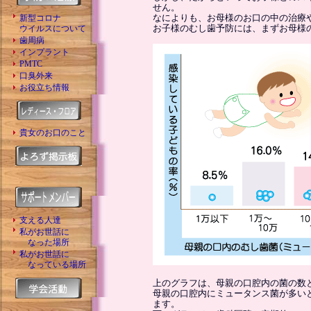
せん。
なによりも、お母様のお口の中の治療
新型コロナ
お子様のむし歯予防には、まずお母様
ウイルスについて
歯周病
インプラント
PMTC
口臭外来
お役立ち情報
貴女のお口のこと
支える人達
私がお世話に
なった場所
私がお世話に
なっている場所
上のグラフは、母親の口腔内の菌の数
母親の口腔内にミュータンス菌が多い
ます。