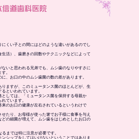
りにくい子との間にはどのような違いがあるのでし
食生活）、歯磨きの回数やテクニックなどによって
がないと思われる兄弟でも、ムシ歯のなりやすさに
ます。
のに、お口の中のムシ歯菌の数の差があります。
ありますが、このミュータンス菌のほとんどが、生
するといわれています。
路としては、「ミュータンス菌を保持する母親か
られています。
将来のお口の健康が左右されているというわけで
させたり、お母様が使った箸でお子様に食事を与え
などの細菌が増えて、ムシ歯をはじめとしたお口の
なるまでは特に注意が必要です。
キンシップをしてはいけないということではありま